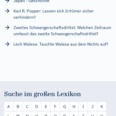
Japan - Geschichte
Karl R. Popper: Lassen sich Irrtümer sicher
verhindern?
Zweites Schwangerschaftsdrittel: Welchen Zeitraum
umfasst das zweite Schwangerschaftsdrittel?
Lech Walesa: Tauchte Walesa aus dem Nichts auf?
Suche im großen Lexikon
A
B
C
D
E
F
G
H
I
J
K
L
M
N
O
P
Q
R
S
T
U
V