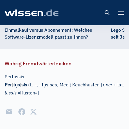
Open 
Einmalkauf versus Abonnement: Welches
Lego St
Software-Lizenzmodell passt zu Ihnen?
seit Jah
Wahrig Fremdwörterlexikon
Pertussis
ụ
〈
–
–
ụ
〉
Per
|
t
s
|
sis
f.;
,
t
s
|
ses;
Med.
Keuchhusten
[
<
per
+ lat.
tussis
»Husten«
]