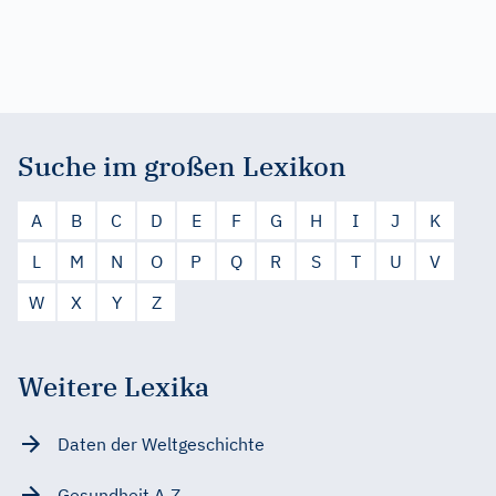
Suche im großen Lexikon
A
B
C
D
E
F
G
H
I
J
K
L
M
N
O
P
Q
R
S
T
U
V
W
X
Y
Z
Weitere Lexika
Daten der Weltgeschichte
Gesundheit A-Z