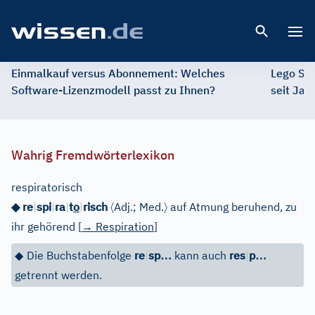
Open 
Einmalkauf versus Abonnement: Welches
Lego St
Software-Lizenzmodell passt zu Ihnen?
seit Jah
Wahrig Fremdwörterlexikon
respiratorisch
〈
〉
◆ re
|
spi
|
ra
|
t
o
|
risch
Adj.
;
Med.
auf Atmung beruhend, zu
ihr gehörend
[
→
Respiration
]
…
…
◆
Die Buchstabenfolge
re
|
sp
kann auch
res
|
p
getrennt werden.