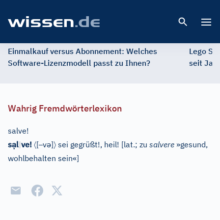
Open 
Einmalkauf versus Abonnement: Welches
Lego St
Software-Lizenzmodell passt zu Ihnen?
seit Jah
Wahrig Fremdwörterlexikon
salve!
ạ
〈
–
ə
〉
s
l
|
ve!
[
v
]
sei gegrüßt!, heil!
[
lat.; zu
salvere
»gesund,
wohlbehalten sein«
]