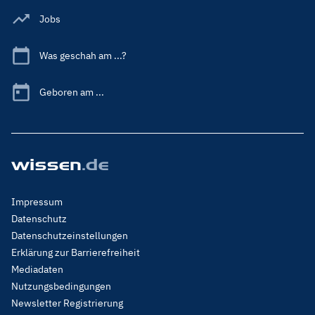
Jobs
Was geschah am ...?
Geboren am ...
Footer
Impressum
Menu
Datenschutz
Legal
Datenschutzeinstellungen
Erklärung zur Barrierefreiheit
Mediadaten
Nutzungsbedingungen
Newsletter Registrierung