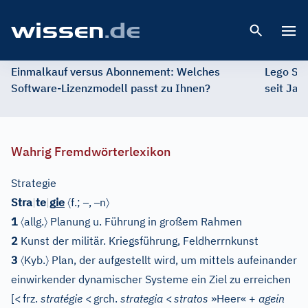
Open 
Einmalkauf versus Abonnement: Welches
Lego St
Software-Lizenzmodell passt zu Ihnen?
seit Jah
Wahrig Fremdwörterlexikon
Strategie
〈
–
–
〉
Stra
|
te
|
g
ie
f.;
,
n
〈
〉
1
allg.
Planung u. Führung in großem Rahmen
2
Kunst der militär. Kriegsführung, Feldherrnkunst
〈
〉
3
Kyb.
Plan, der aufgestellt wird, um mittels aufeinander
einwirkender dynamischer Systeme ein Ziel zu erreichen
[
<
frz.
stratégie
<
grch.
strategia
<
stratos
»Heer« +
agein