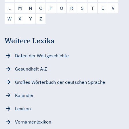
L
M
N
O
P
Q
R
S
T
U
V
W
X
Y
Z
Weitere Lexika
Daten der Weltgeschichte
Gesundheit A-Z
Großes Wörterbuch der deutschen Sprache
Kalender
Lexikon
Vornamenlexikon