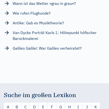
Wann ist das Wetter »grau in grau«?
Wie rufen Flughunde?
Antike: Gab es Musiktheorie?
Van Dycks Porträt Karls I.: Höhepunkt höfischer
Barockmalerei
Galileo Galilei: War Galileo verheiratet?
Suche im großen Lexikon
A
B
C
D
E
F
G
H
I
J
K