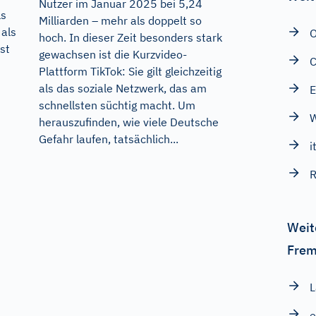
Nutzer im Januar 2025 bei 5,24
ls
Milliarden – mehr als doppelt so
als
O
hoch. In dieser Zeit besonders stark
st
gewachsen ist die Kurzvideo-
Plattform TikTok: Sie gilt gleichzeitig
als das soziale Netzwerk, das am
E
schnellsten süchtig macht. Um
herauszufinden, wie viele Deutsche
Gefahr laufen, tatsächlich...
i
R
Weit
Frem
L
e