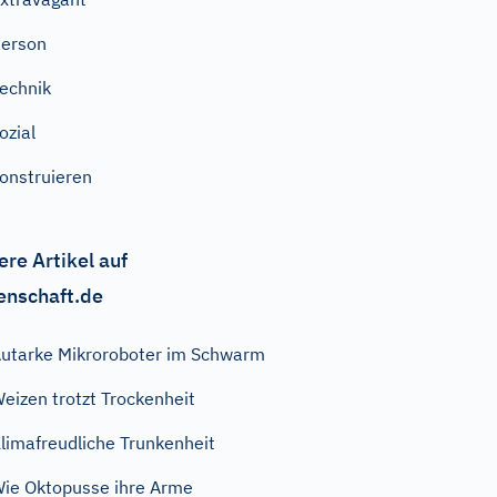
erson
echnik
ozial
onstruieren
ere Artikel auf
enschaft.de
utarke Mikroroboter im Schwarm
eizen trotzt Trockenheit
limafreudliche Trunkenheit
ie Oktopusse ihre Arme