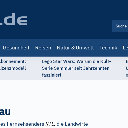
Gesundheit
Reisen
Natur & Umwelt
Technik
Le
 Abonnement:
Lego Star Wars: Warum die Kult-
E
Lizenzmodell
Serie Sammler seit Jahrzehnten
U
fasziniert
o
rau
des Fernsehsenders
RTL,
die Landwirte