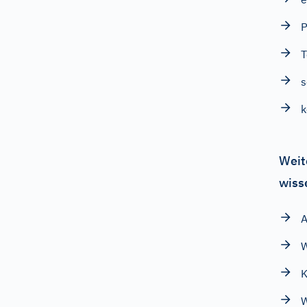
P
T
s
k
Weit
wiss
A
W
K
W