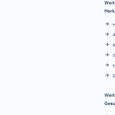
Weit
Herk
K
t
D
Weit
Gesu