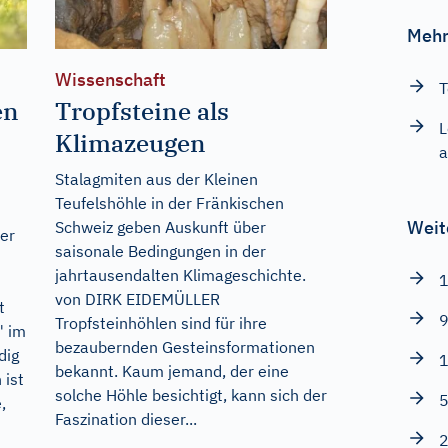
Mehr
Wissenschaft
T
en
Tropfsteine als
L
Klimazeugen
a
Stalagmiten aus der Kleinen
Teufelshöhle in der Fränkischen
Weit
Schweiz geben Auskunft über
her
saisonale Bedingungen in der
jahrtausendalten Klimageschichte.
1
von DIRK EIDEMÜLLER
t
9
Tropfsteinhöhlen sind für ihre
" im
bezaubernden Gesteinsformationen
dig
1
bekannt. Kaum jemand, der eine
 ist
solche Höhle besichtigt, kann sich der
5
,
Faszination dieser...
2