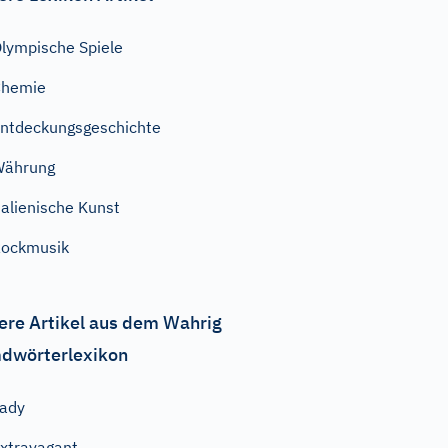
lympische Spiele
Chemie
ntdeckungsgeschichte
Währung
talienische Kunst
ockmusik
ere Artikel aus dem Wahrig
dwörterlexikon
ady
xtravagant