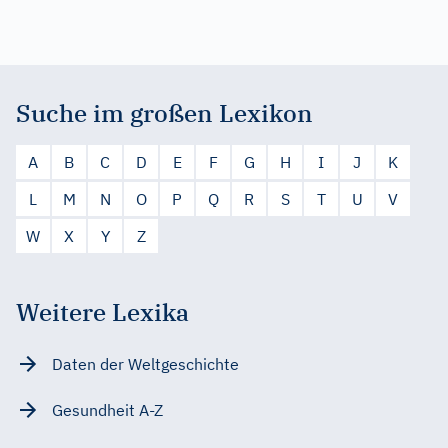
Suche im großen Lexikon
A
B
C
D
E
F
G
H
I
J
K
L
M
N
O
P
Q
R
S
T
U
V
W
X
Y
Z
Weitere Lexika
Daten der Weltgeschichte
Gesundheit A-Z