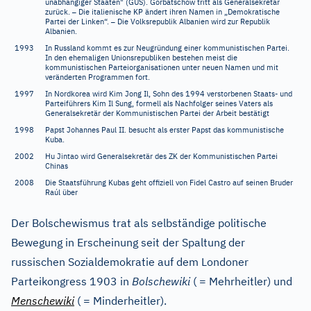
unabhängiger Staaten" (GUS). Gorbatschow tritt als Generalsekretär
–
zurück.
Die italienische KP ändert ihren Namen in „Demokratische
–
Partei der Linken“.
Die Volksrepublik Albanien wird zur Republik
Albanien.
1993
In Russland kommt es zur Neugründung einer kommunistischen Partei.
In den ehemaligen Unionsrepubliken bestehen meist die
kommunistischen Parteiorganisationen unter neuen Namen und mit
veränderten Programmen fort.
1997
In Nordkorea wird Kim Jong Il, Sohn des 1994 verstorbenen Staats- und
Parteiführers Kim Il Sung, formell als Nachfolger seines Vaters als
Generalsekretär der Kommunistischen Partei der Arbeit bestätigt
1998
Papst Johannes Paul II. besucht als erster Papst das kommunistische
Kuba.
2002
Hu Jintao wird Generalsekretär des ZK der Kommunistischen Partei
Chinas
2008
Die Staatsführung Kubas geht offiziell von Fidel Castro auf seinen Bruder
Raúl über
Der Bolschewismus trat als selbständige politische
Bewegung in Erscheinung seit der Spaltung der
russischen Sozialdemokratie auf dem Londoner
Parteikongress 1903 in
Bolschewiki
( = Mehrheitler) und
Menschewiki
( = Minderheitler).