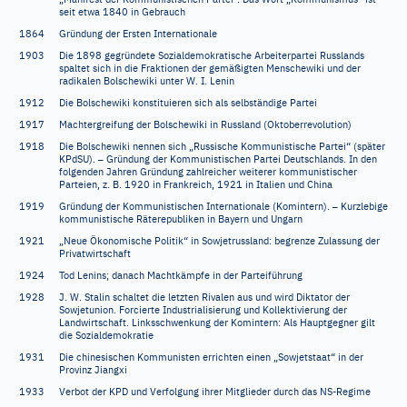
seit etwa 1840 in Gebrauch
1864
Gründung der Ersten Internationale
1903
Die 1898 gegründete Sozialdemokratische Arbeiterpartei Russlands
spaltet sich in die Fraktionen der gemäßigten Menschewiki und der
radikalen Bolschewiki unter W. I. Lenin
1912
Die Bolschewiki konstituieren sich als selbständige Partei
1917
Machtergreifung der Bolschewiki in Russland (Oktoberrevolution)
1918
Die Bolschewiki nennen sich „Russische Kommunistische Partei“ (später
–
KPdSU).
Gründung der Kommunistischen Partei Deutschlands. In den
folgenden Jahren Gründung zahlreicher weiterer kommunistischer
Parteien, z.
B. 1920 in Frankreich, 1921 in Italien und China
–
1919
Gründung der Kommunistischen Internationale (Komintern).
Kurzlebige
kommunistische Räterepubliken in Bayern und Ungarn
1921
„Neue Ökonomische Politik“ in Sowjetrussland: begrenze Zulassung der
Privatwirtschaft
1924
Tod Lenins; danach Machtkämpfe in der Parteiführung
1928
J. W. Stalin schaltet die letzten Rivalen aus und wird Diktator der
Sowjetunion. Forcierte Industrialisierung und Kollektivierung der
Landwirtschaft. Linksschwenkung der Komintern: Als Hauptgegner gilt
die Sozialdemokratie
1931
Die chinesischen Kommunisten errichten einen „Sowjetstaat“ in der
Provinz Jiangxi
1933
Verbot der KPD und Verfolgung ihrer Mitglieder durch das NS-Regime