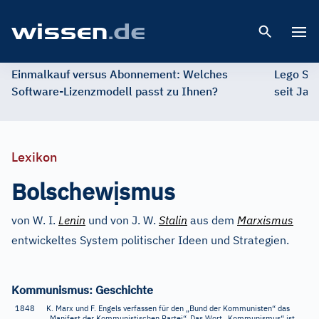
Open 
Einmalkauf versus Abonnement: Welches
Lego St
Software-Lizenzmodell passt zu Ihnen?
seit Jah
Lexikon
ị
Bolschew
smus
von W. I.
Lenin
und von J. W.
Stalin
aus dem
Marxismus
entwickeltes System politischer Ideen und Strategien.
Kommunismus: Geschichte
1848
K. Marx und F. Engels verfassen für den „Bund der Kommunisten“ das
„Manifest der Kommunistischen Partei“. Das Wort „Kommunismus“ ist