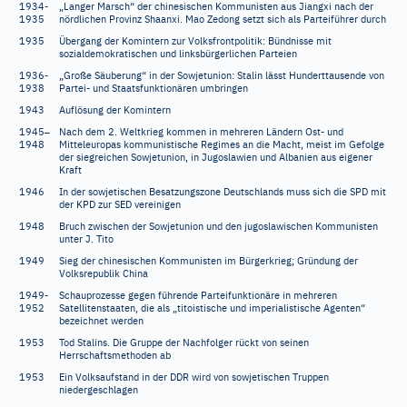
1934-
„Langer Marsch“ der chinesischen Kommunisten aus Jiangxi nach der
1935
nördlichen Provinz Shaanxi. Mao Zedong setzt sich als Parteiführer durch
1935
Übergang der Komintern zur Volksfrontpolitik: Bündnisse mit
sozialdemokratischen und linksbürgerlichen Parteien
1936-
„Große Säuberung“ in der Sowjetunion: Stalin lässt Hunderttausende von
1938
Partei- und Staatsfunktionären umbringen
1943
Auflösung der Komintern
–
1945
Nach dem 2. Weltkrieg kommen in mehreren Ländern Ost- und
1948
Mitteleuropas kommunistische Regimes an die Macht, meist im Gefolge
der siegreichen Sowjetunion, in Jugoslawien und Albanien aus eigener
Kraft
1946
In der sowjetischen Besatzungszone Deutschlands muss sich die SPD mit
der KPD zur SED vereinigen
1948
Bruch zwischen der Sowjetunion und den jugoslawischen Kommunisten
unter J. Tito
1949
Sieg der chinesischen Kommunisten im Bürgerkrieg; Gründung der
Volksrepublik China
1949-
Schauprozesse gegen führende Parteifunktionäre in mehreren
1952
Satellitenstaaten, die als „titoistische und imperialistische Agenten“
bezeichnet werden
1953
Tod Stalins. Die Gruppe der Nachfolger rückt von seinen
Herrschaftsmethoden ab
1953
Ein Volksaufstand in der DDR wird von sowjetischen Truppen
niedergeschlagen