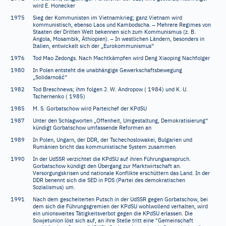
wird E. Honecker
1975
Sieg der Kommunisten im Vietnamkrieg; ganz Vietnam wird
–
kommunistisch, ebenso Laos und Kambodscha.
Mehrere Regimes von
Staaten der Dritten Welt bekennen sich zum Kommunismus (z.
B.
–
Angola, Mosambik, Äthiopien).
In westlichen Ländern, besonders in
Italien, entwickelt sich der „Eurokommunismus“
1976
Tod Mao Zedongs. Nach Machtkämpfen wird Deng Xiaoping Nachfolger
1980
In Polen entsteht die unabhängige Gewerkschaftsbewegung
ś
ć
„Solidarno
“
1982
Tod Breschnews; ihm folgen J. W. Andropow ( 1984) und K. U.
Tschernenko ( 1985)
1985
M. S. Gorbatschow wird Parteichef der KPdSU
1987
Unter den Schlagworten „Offenheit, Umgestaltung, Demokratisierung“
kündigt Gorbatschow umfassende Reformen an
1989
In Polen, Ungarn, der DDR, der Tschechoslowakei, Bulgarien und
Rumänien bricht das kommunistische System zusammen
1990
In der UdSSR verzichtet die KPdSU auf ihren Führungsanspruch.
Gorbatschow kündigt den Übergang zur Marktwirtschaft an.
Versorgungskrisen und nationale Konflikte erschüttern das Land. In der
DDR benennt sich die SED in PDS (Partei des demokratischen
Sozialismus) um.
1991
Nach dem gescheiterten Putsch in der UdSSR gegen Gorbatschow, bei
dem sich die Führungsgremien der KPdSU wohlwollend verhalten, wird
ein unionsweites Tätigkeitsverbot gegen die KPdSU erlassen. Die
Sowjetunion löst sich auf, an ihre Stelle tritt eine "Gemeinschaft