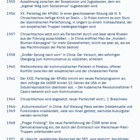
1955
Aussöhnung zwischen der Sowjetunion und Jugoslawien, dem ein
„eigener Weg zum Sozialismus“ zugestanden wird
1956
XX. Parteitag der KPdSU. In einer geschlossenen Sitzung übt N. S.
–
Chruschtschow heftige Kritik an Stalin.
In Polen kommt es zum Sturz
der stalinistischen Parteiführung, in Ungarn zu einem Volksaufstand, der
von sowjetischen Truppen niedergeschlagen wird
1957
Chruschtschow setzt sich als Parteichef durch und lässt seine Rivalen
–
aus der Führung ausschließen.
In China eröffnet Mao die „Hundert-
Blumen-Kampagne“ für mehr Geistesfreiheit, bricht sie aber ab, als sie
das Machtmonopol der Partei bedroht
1958
„Großer Sprung nach vorn“ in China: Der Versuch, den sofortigen
Übergang zum Kommunismus zu vollziehen, scheitert
1960
Weltkonferenz der kommunistischen Parteien in Moskau; offener
Konflikt zwischen der sowjetischen und der chinesischen Partei
1961
Der XXII. Parteitag der KPdSU nimmt ein neues Parteiprogramm an,
dem zufolge die UdSSR binnen 10 Jahren die USA in der
–
Industrieproduktion überholen soll.
Der kubanische Revolutionsführer F.
Castro bekennt sich zum Kommunismus
1964
Chruschtschow wird abgesetzt; neuer Parteichef wird L. I. Breschnew
1966-
„Kulturrevolution“ in China: Auf Weisung Maos werden Intellektuelle und
1969
Funktionäre misshandelt, viele von ihnen getötet; wertvolle Kulturgüter
werden vernichtet
Č
1968
„Prager Frühling“: Die neue Parteiführung der
SSR leitet eine
Demokratisierung ein, die durch den Einmarsch von Warschauer-Pakt-
Truppen unterbunden wird
1971
W. Ulbricht, langjähriger Parteichef der SED, wird gestürzt; Nachfolger