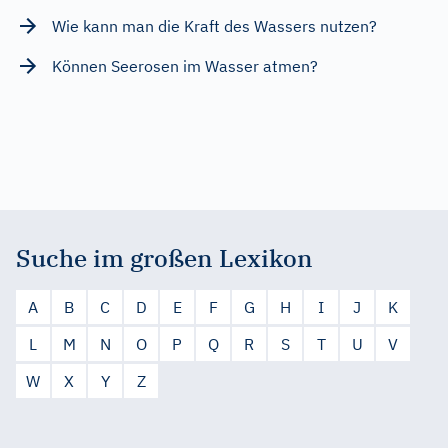
Wie kann man die Kraft des Wassers nutzen?
Können Seerosen im Wasser atmen?
Suche im großen Lexikon
A
B
C
D
E
F
G
H
I
J
K
L
M
N
O
P
Q
R
S
T
U
V
W
X
Y
Z