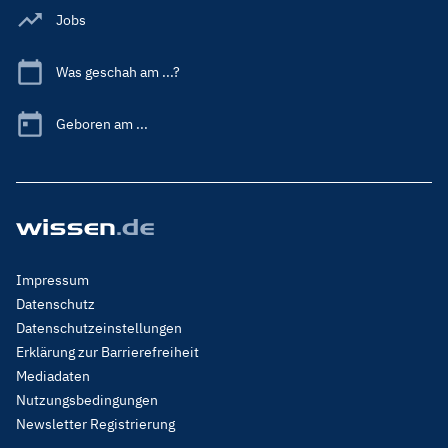
Jobs
Was geschah am ...?
Geboren am ...
Footer
Impressum
Menu
Datenschutz
Legal
Datenschutzeinstellungen
Erklärung zur Barrierefreiheit
Mediadaten
Nutzungsbedingungen
Newsletter Registrierung