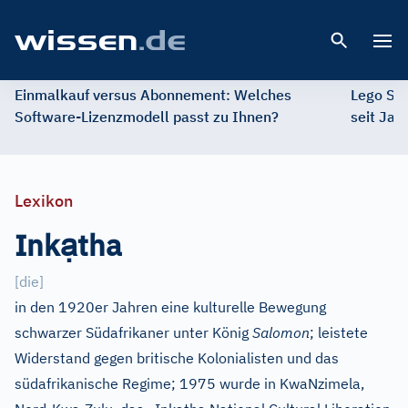
Open 
Einmalkauf versus Abonnement: Welches
Lego St
Software-Lizenzmodell passt zu Ihnen?
seit Jah
Lexikon
ạ
Ink
tha
[die]
in den 1920er Jahren eine kulturelle Bewegung
schwarzer Südafrikaner unter König
Salomon
; leistete
Widerstand gegen britische Kolonialisten und das
südafrikanische Regime; 1975 wurde in KwaNzimela,