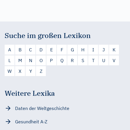
Suche im großen Lexikon
A
B
C
D
E
F
G
H
I
J
K
L
M
N
O
P
Q
R
S
T
U
V
W
X
Y
Z
Weitere Lexika
Daten der Weltgeschichte
Gesundheit A-Z