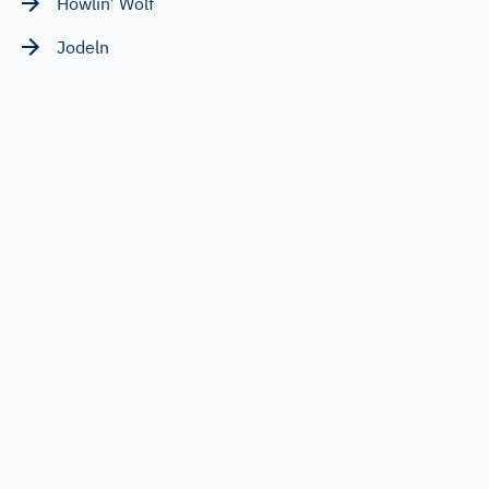
Howlin’ Wolf
Jodeln