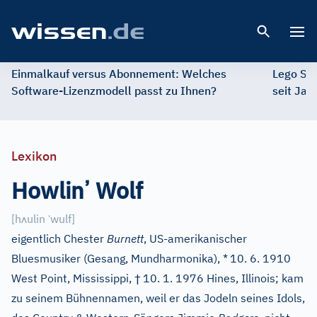
Open 
Einmalkauf versus Abonnement: Welches
Lego St
Software-Lizenzmodell passt zu Ihnen?
seit Jah
Lexikon
’
Howlin
Wolf
ʌ
ˈ
[
h
ulin
wulf
]
eigentlich Chester
Burnett
, US-amerikanischer
Bluesmusiker (Gesang, Mundharmonika), *
10. 6. 1910
†
West Point, Mississippi,
10. 1. 1976 Hines, Illinois; kam
zu seinem Bühnennamen, weil er das Jodeln seines Idols,