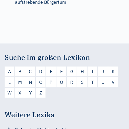
aufstrebende Bürgertum
Suche im großen Lexikon
A
B
C
D
E
F
G
H
I
J
K
L
M
N
O
P
Q
R
S
T
U
V
W
X
Y
Z
Weitere Lexika