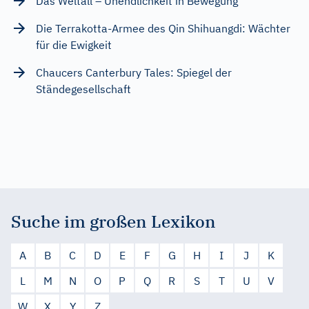
Das Weltall – Unendlichkeit in Bewegung
Die Terrakotta-Armee des Qin Shihuangdi: Wächter
für die Ewigkeit
Chaucers Canterbury Tales: Spiegel der
Ständegesellschaft
Suche im großen Lexikon
A
B
C
D
E
F
G
H
I
J
K
L
M
N
O
P
Q
R
S
T
U
V
W
X
Y
Z