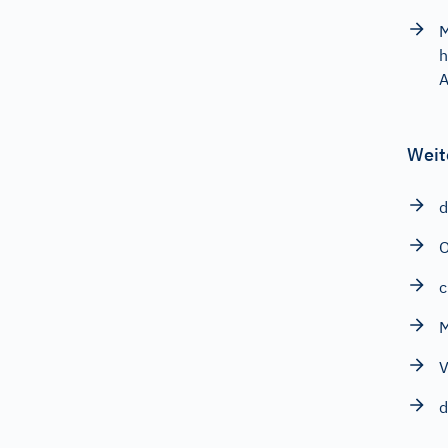
M
h
A
Weit
d
c
M
V
d