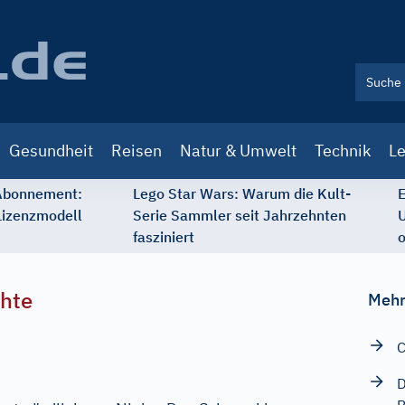
Gesundheit
Reisen
Natur & Umwelt
Technik
Le
 Abonnement:
Lego Star Wars: Warum die Kult-
E
Lizenzmodell
Serie Sammler seit Jahrzehnten
U
fasziniert
o
chte
Mehr
C
D