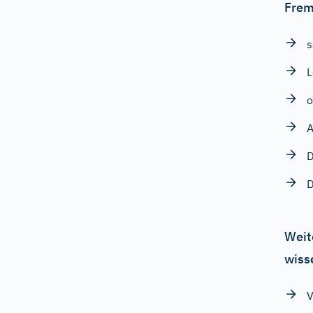
Frem
s
L
o
A
D
Weit
wiss
V