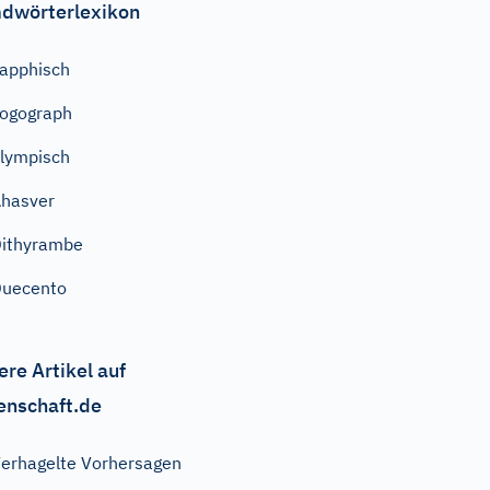
dwörterlexikon
apphisch
ogograph
lympisch
hasver
ithyrambe
Duecento
ere Artikel auf
enschaft.de
erhagelte Vorhersagen