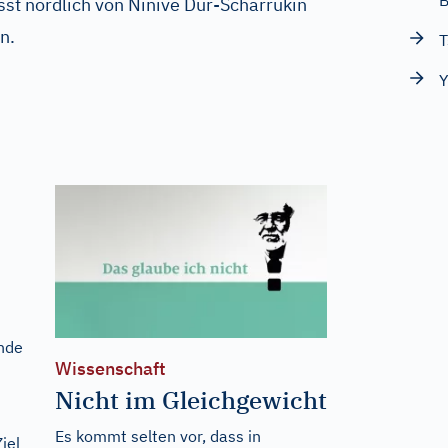
B
ässt nördlich von Ninive Dur-Scharrukin
n.
T
Y
ende
Wissenschaft
Nicht im Gleichgewicht
Es kommt selten vor, dass in
iel