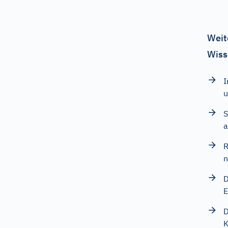
Weit
Wiss
I
u
S
a
R
n
D
E
D
K