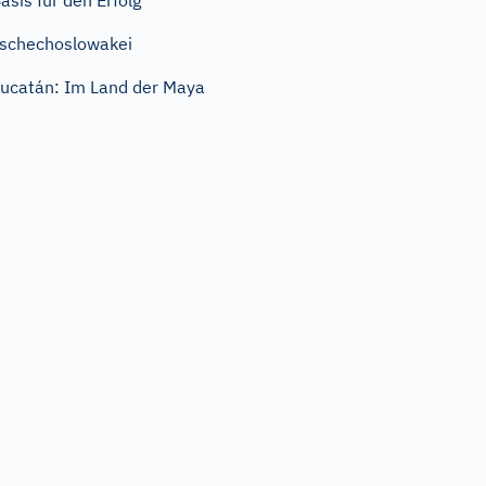
asis für den Erfolg
schechoslowakei
ucatán: Im Land der Maya