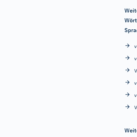
Weit
Wört
Spra
v
v
V
v
v
V
Weit