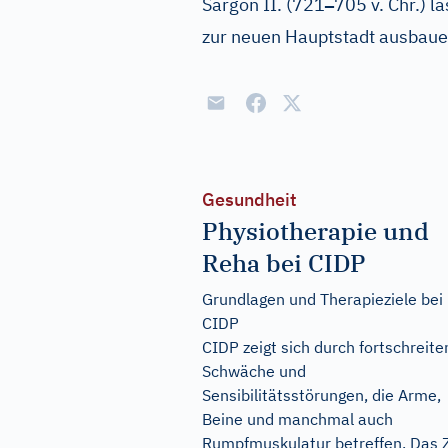
–
Sargon II. (721
705 v. Chr.) l
zur neuen Hauptstadt ausbaue
Gesundheit
Physiotherapie und
Reha bei CIDP
Grundlagen und Therapieziele bei
CIDP
CIDP zeigt sich durch fortschreit
Schwäche und
Sensibilitätsstörungen, die Arme,
Beine und manchmal auch
Rumpfmuskulatur betreffen. Das Z