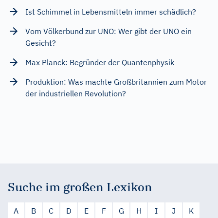
Ist Schimmel in Lebensmitteln immer schädlich?
Vom Völkerbund zur UNO: Wer gibt der UNO ein
Gesicht?
Max Planck: Begründer der Quantenphysik
Produktion: Was machte Großbritannien zum Motor
der industriellen Revolution?
Suche im großen Lexikon
A
B
C
D
E
F
G
H
I
J
K