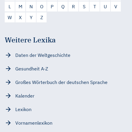
L
M
N
O
P
Q
R
S
T
U
V
W
X
Y
Z
Weitere Lexika
Daten der Weltgeschichte
Gesundheit A-Z
Großes Wörterbuch der deutschen Sprache
Kalender
Lexikon
Vornamenlexikon