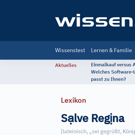
Main
Wissenstest
Lernen & Familie
navigation
Einmalkauf versus
Aktuelles
Welches Software-
passt zu Ihnen?
Lexikon
ạ
ị
S
lve Reg
na
[
lateinisch, „sei gegrüßt, Köni