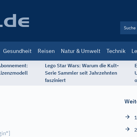
Gesundheit
Reisen
Natur & Umwelt
Technik
Le
 Abonnement:
Lego Star Wars: Warum die Kult-
E
Lizenzmodell
Serie Sammler seit Jahrzehnten
U
fasziniert
o
Weit
1
2
gin“
]