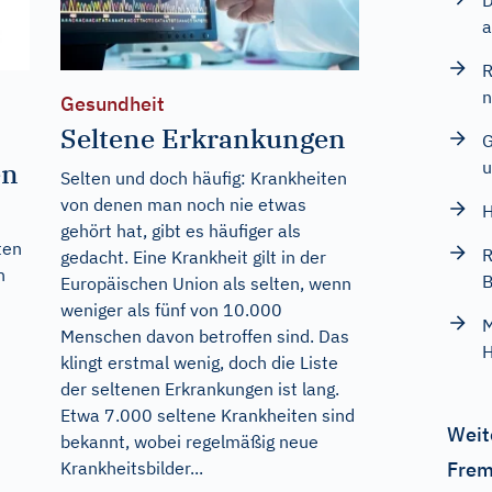
D
a
R
n
Gesundheit
Seltene Erkrankungen
G
u
en
Selten und doch häufig: Krankheiten
von denen man noch nie etwas
H
gehört hat, gibt es häufiger als
ten
R
gedacht. Eine Krankheit gilt in der
n
B
Europäischen Union als selten, wenn
weniger als fünf von 10.000
M
Menschen davon betroffen sind. Das
H
klingt erstmal wenig, doch die Liste
der seltenen Erkrankungen ist lang.
Etwa 7.000 seltene Krankheiten sind
Weit
bekannt, wobei regelmäßig neue
Frem
Krankheitsbilder...