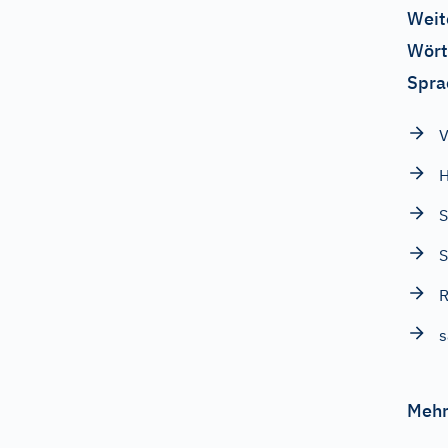
Weit
Wört
Spra
V
H
S
S
R
s
Mehr