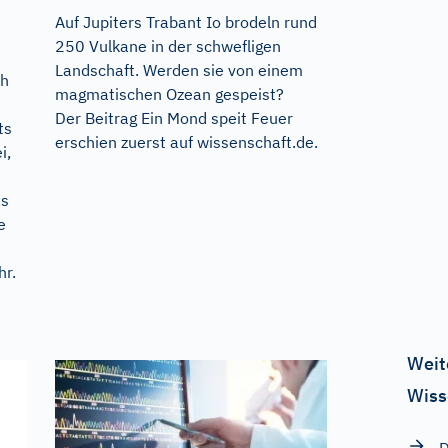
Auf Jupiters Trabant Io brodeln rund
250 Vulkane in der schwefligen
Landschaft. Werden sie von einem
üh
magmatischen Ozean gespeist?
Der Beitrag
Ein Mond speit Feuer
ts
erschien zuerst auf
wissenschaft.de
.
i,
n
as
e
hr.
Weit
Wiss