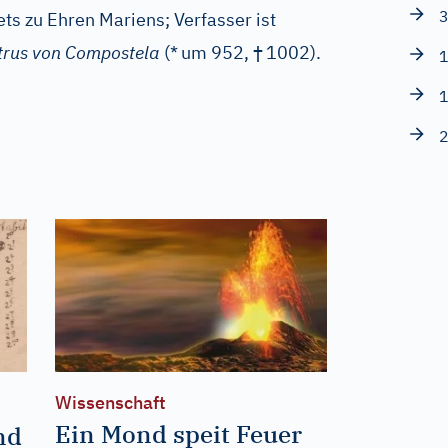
3
ts zu Ehren Mariens; Verfasser ist
†
trus von Compostela
(*
um 952,
1002).
1
1
2
Wissenschaft
Ein Mond speit Feuer
nd