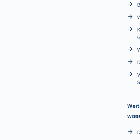
B
W
K
G
W
D
V
S
Weit
wiss
D