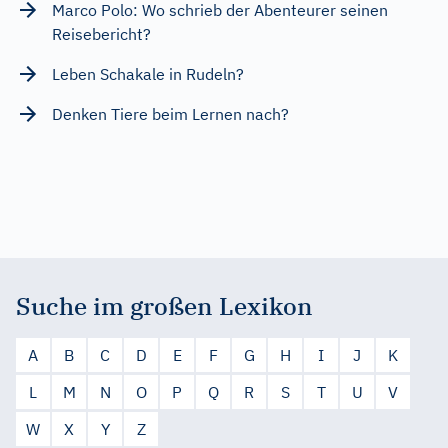
Marco Polo: Wo schrieb der Abenteurer seinen
Reisebericht?
Leben Schakale in Rudeln?
Denken Tiere beim Lernen nach?
Suche im großen Lexikon
A
B
C
D
E
F
G
H
I
J
K
L
M
N
O
P
Q
R
S
T
U
V
W
X
Y
Z