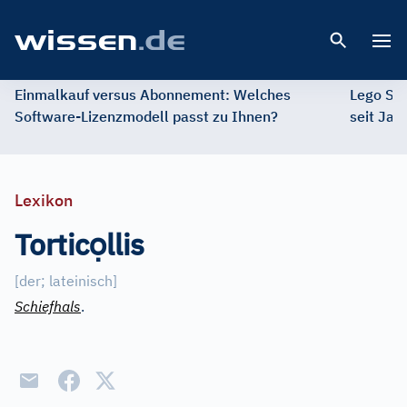
Open 
Einmalkauf versus Abonnement: Welches
Lego St
Software-Lizenzmodell passt zu Ihnen?
seit Jah
Lexikon
ọ
Tortic
llis
[der
;
lateinisch]
Schiefhals
.