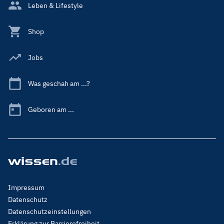
Leben & Lifestyle
Shop
Jobs
Was geschah am ...?
Geboren am ...
Footer
Impressum
Menu
Datenschutz
Legal
Datenschutzeinstellungen
Erklärung zur Barrierefreiheit