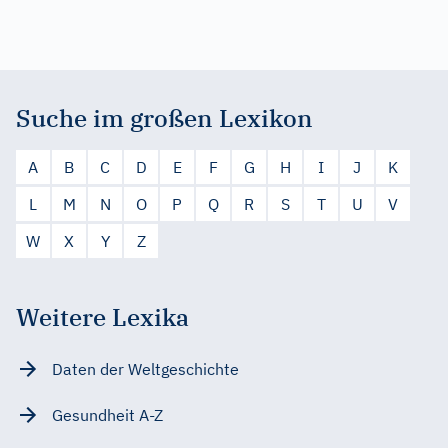
Suche im großen Lexikon
A
B
C
D
E
F
G
H
I
J
K
L
M
N
O
P
Q
R
S
T
U
V
W
X
Y
Z
Weitere Lexika
Daten der Weltgeschichte
Gesundheit A-Z