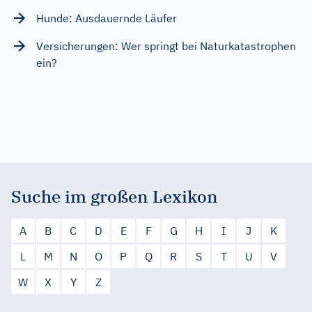
Hunde: Ausdauernde Läufer
Versicherungen: Wer springt bei Naturkatastrophen
ein?
Suche im großen Lexikon
A
B
C
D
E
F
G
H
I
J
K
L
M
N
O
P
Q
R
S
T
U
V
W
X
Y
Z