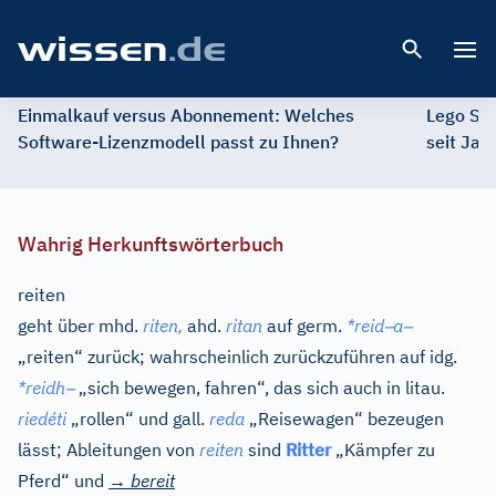
Open 
Einmalkauf versus Abonnement: Welches
Lego St
Software-Lizenzmodell passt zu Ihnen?
seit Jah
Wahrig Herkunftswörterbuch
reiten
–
–
geht über
mhd.
riten,
ahd.
ritan
auf
germ.
*reid
a
„reiten“ zurück; wahrscheinlich zurückzuführen auf
idg.
–
*reidh
„sich bewegen, fahren“, das sich auch in
litau.
riedéti
„rollen“ und
gall.
reda
„Reisewagen“ bezeugen
lässt; Ableitungen von
reiten
sind
Ritter
„Kämpfer zu
Pferd“ und
→
bereit