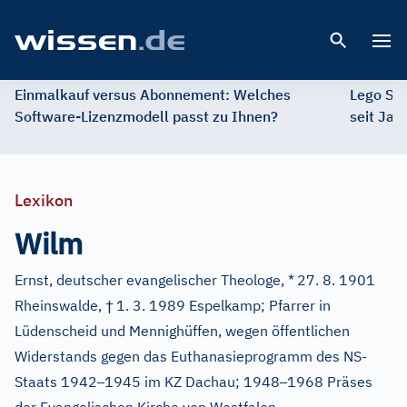
Open 
Einmalkauf versus Abonnement: Welches
Lego St
Software-Lizenzmodell passt zu Ihnen?
seit Jah
Lexikon
Wilm
Ernst, deutscher evangelischer Theologe, *
27. 8. 1901
†
Rheinswalde,
1. 3. 1989 Espelkamp; Pfarrer in
Lüdenscheid und Mennighüffen, wegen öffentlichen
Widerstands gegen das Euthanasieprogramm des NS-
–
–
Staats 1942
1945 im KZ Dachau; 1948
1968 Präses