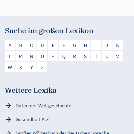
Suche im großen Lexikon
A
B
C
D
E
F
G
H
I
J
K
L
M
N
O
P
Q
R
S
T
U
V
W
X
Y
Z
Weitere Lexika
Daten der Weltgeschichte
Gesundheit A-Z
Großes Wörterbuch der deutschen Sprache