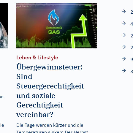
2
4
2
2
Leben & Lifestyle
9
Übergewinnsteuer:
3
Sind
Steuergerechtigkeit
und soziale
ne
Gerechtigkeit
n
vereinbar?
ie
Die Tage werden kürzer und die
Temperaturen sinken: Der Herbst