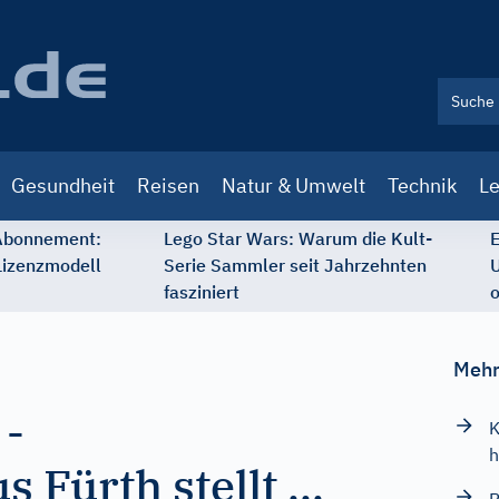
Gesundheit
Reisen
Natur & Umwelt
Technik
Le
 Abonnement:
Lego Star Wars: Warum die Kult-
E
Lizenzmodell
Serie Sammler seit Jahrzehnten
U
fasziniert
o
Mehr
-
K
h
 Fürth stellt ...