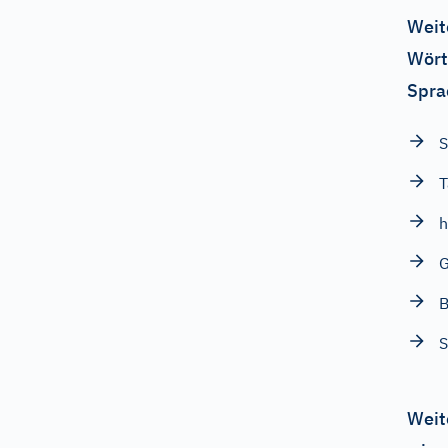
Weit
Wört
Spra
S
T
h
G
S
Weit