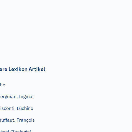
ere Lexikon Artikel
Ehe
ergman, Ingmar
isconti, Luchino
ruffaut, François
ögel (Zoologie)