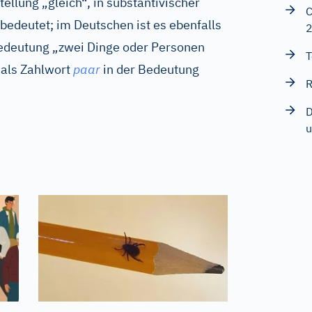
tellung „gleich“, in substantivischer
C
bedeutet; im Deutschen ist es ebenfalls
Bedeutung „zwei Dinge oder Personen
T
 als Zahlwort
paar
in der Bedeutung
R
D
u