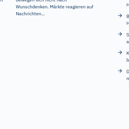
H
Wunschdenken. Märkte reagieren auf
Nachrichten...
d
B
H
S
a
K
b
D
m