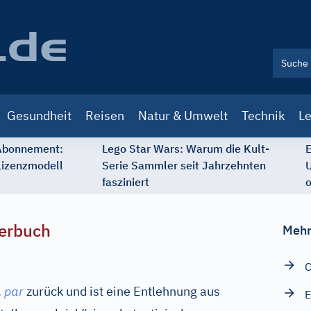
Gesundheit
Reisen
Natur & Umwelt
Technik
Le
 Abonnement:
Lego Star Wars: Warum die Kult-
E
Lizenzmodell
Serie Sammler seit Jahrzehnten
U
fasziniert
o
erbuch
Mehr
C
.
par
zurück und ist eine Entlehnung aus
E