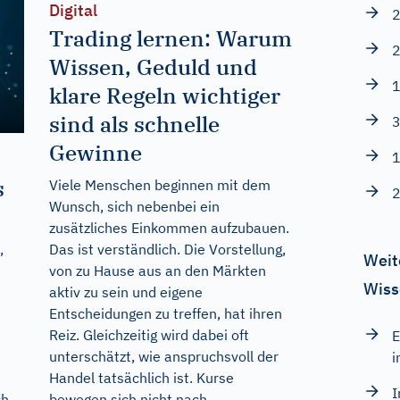
Digital
2
Trading lernen: Warum
2
Wissen, Geduld und
1
klare Regeln wichtiger
sind als schnelle
3
Gewinne
1
s
Viele Menschen beginnen mit dem
2
Wunsch, sich nebenbei ein
zusätzliches Einkommen aufzubauen.
Das ist verständlich. Die Vorstellung,
,
Weit
von zu Hause aus an den Märkten
Wiss
aktiv zu sein und eigene
Entscheidungen zu treffen, hat ihren
Reiz. Gleichzeitig wird dabei oft
E
unterschätzt, wie anspruchsvoll der
i
Handel tatsächlich ist. Kurse
I
bewegen sich nicht nach
ch