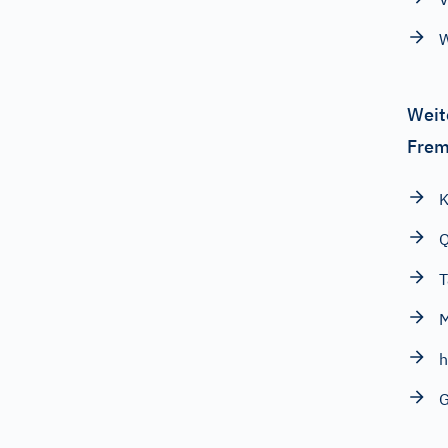
W
Weit
Frem
K
Q
T
M
G