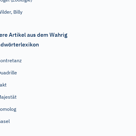
ilder, Billy
ere Artikel aus dem Wahrig
dwörterlexikon
ontretanz
uadrille
akt
ajestät
homolog
asel