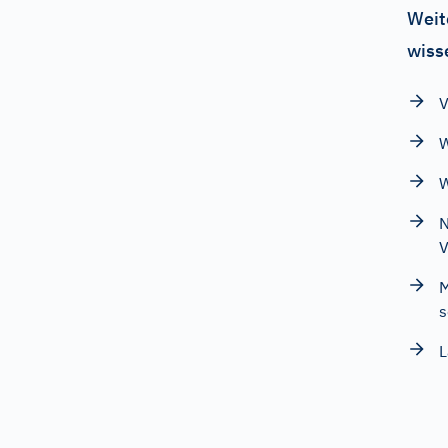
Weit
wiss
V
W
W
N
V
M
s
L