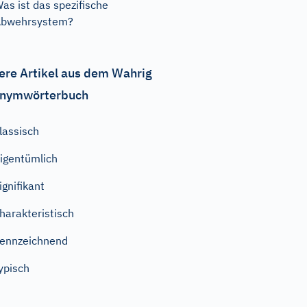
as ist das spezifische
Abwehrsystem?
ere Artikel aus dem Wahrig
nymwörterbuch
lassisch
igentümlich
ignifikant
harakteristisch
ennzeichnend
ypisch