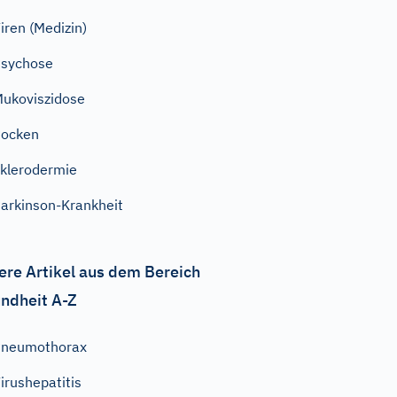
iren (Medizin)
sychose
ukoviszidose
Pocken
klerodermie
arkinson-Krankheit
ere Artikel aus dem Bereich
ndheit A-Z
Pneumothorax
irushepatitis