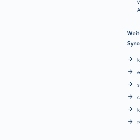
W
Weit
Syno
k
e
s
c
k
t