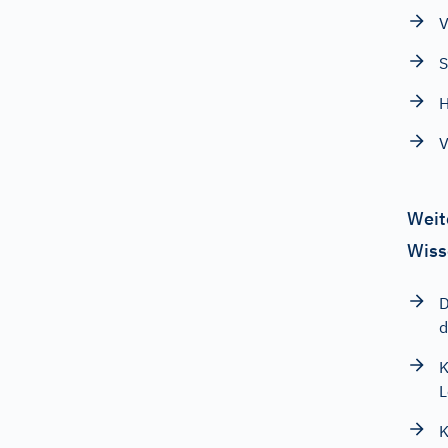
V
S
H
V
Weit
Wiss
D
d
K
L
K