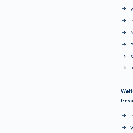
V
P
M
S
P
Weit
Gesu
V