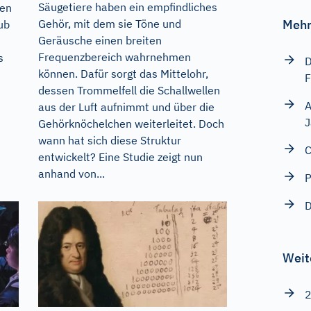
Säugetiere haben ein empfindliches
gen
Gehör, mit dem sie Töne und
Mehr
ub
Geräusche einen breiten
Frequenzbereich wahrnehmen
s
D
können. Dafür sorgt das Mittelohr,
F
dessen Trommelfell die Schallwellen
A
aus der Luft aufnimmt und über die
J
Gehörknöchelchen weiterleitet. Doch
wann hat sich diese Struktur
C
entwickelt? Eine Studie zeigt nun
anhand von...
P
D
Weit
2