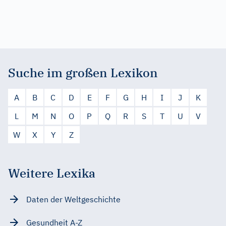
Suche im großen Lexikon
A
B
C
D
E
F
G
H
I
J
K
L
M
N
O
P
Q
R
S
T
U
V
W
X
Y
Z
Weitere Lexika
Daten der Weltgeschichte
Gesundheit A-Z