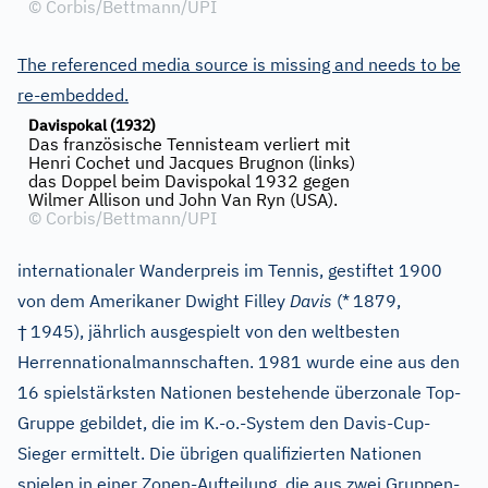
©
Corbis/Bettmann/UPI
The referenced media source is missing and needs to be
re-embedded.
Davispokal (1932)
Das französische Tennisteam verliert mit
Henri Cochet und Jacques Brugnon (links)
das Doppel beim Davispokal 1932 gegen
Wilmer Allison und John Van Ryn (USA).
©
Corbis/Bettmann/UPI
internationaler Wanderpreis im Tennis, gestiftet 1900
von dem Amerikaner Dwight Filley
Davis
(*
1879,
†
1945), jährlich ausgespielt von den weltbesten
Herrennationalmannschaften. 1981 wurde eine aus den
16 spielstärksten Nationen bestehende überzonale Top-
Gruppe gebildet, die im K.-o.-System den Davis-Cup-
Sieger ermittelt. Die übrigen qualifizierten Nationen
spielen in einer Zonen-Aufteilung, die aus zwei Gruppen-