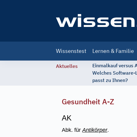
Main
Wissenstest
Lernen & Familie
navigation
Einmalkauf versus
Aktuelles
Welches Software-
passt zu Ihnen?
Gesundheit A-Z
AK
Abk. für
Antikörper
.