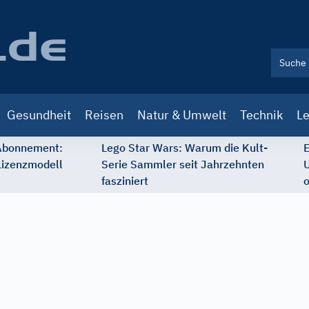
Gesundheit
Reisen
Natur & Umwelt
Technik
Le
 Abonnement:
Lego Star Wars: Warum die Kult-
E
Lizenzmodell
Serie Sammler seit Jahrzehnten
U
fasziniert
o