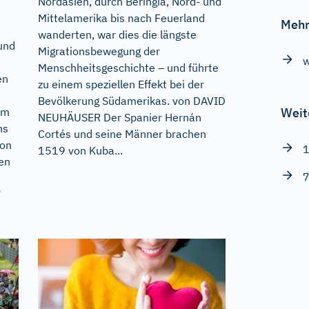
Nordasien, durch Beringia, Nord- und
Mittelamerika bis nach Feuerland
Mehr
wanderten, war dies die längste
und
Migrationsbewegung der
w
Menschheitsgeschichte – und führte
en
zu einem speziellen Effekt bei der
Bevölkerung Südamerikas. von DAVID
em
Weit
NEUHÄUSER Der Spanier Hernán
ns
Cortés und seine Männer brachen
von
1
1519 von Kuba...
gen
7
“