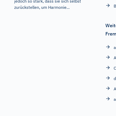
jedoch so stark, dass sie sich selbst
B
zurückstellen, um Harmonie...
Weit
Frem
a
A
d
A
a