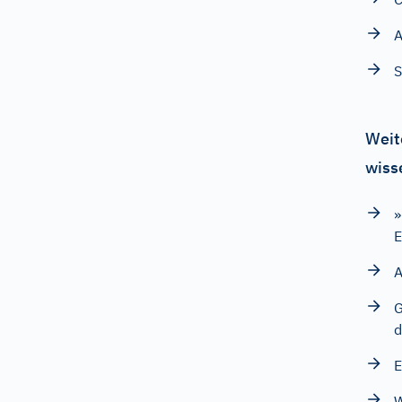
A
S
Weit
wiss
»
E
A
G
d
E
W