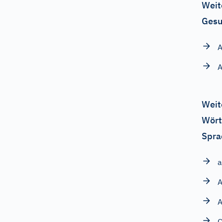
Weit
Gesu
A
Weit
Wört
Spra
a
A
A