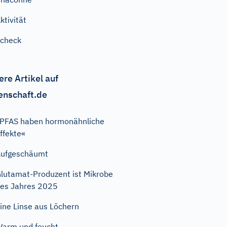
ktivität
check
ere Artikel auf
enschaft.de
PFAS haben hormonähnliche
ffekte«
ufgeschäumt
lutamat-Produzent ist Mikrobe
es Jahres 2025
ine Linse aus Löchern
arm und feucht