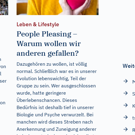
Leben & Lifestyle
People Pleasing –
Warum wollen wir
anderen gefallen?
n
Dazugehören zu wollen, ist völlig
Weit
von
normal. Schließlich war es in unserer
l
Evolution lebenswichtig, Teil der
eser
M
Gruppe zu sein. Wer ausgeschlossen
wurde, hatte geringere
S
Überlebenschancen. Dieses
hon
K
Bedürfnis ist deshalb tief in unserer
Biologie und Psyche verwurzelt. Bei
t
manchen wird dieses Streben nach
Anerkennung und Zuneigung anderer