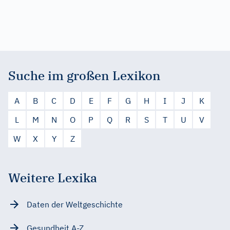
Suche im großen Lexikon
A
B
C
D
E
F
G
H
I
J
K
L
M
N
O
P
Q
R
S
T
U
V
W
X
Y
Z
Weitere Lexika
Daten der Weltgeschichte
Gesundheit A-Z