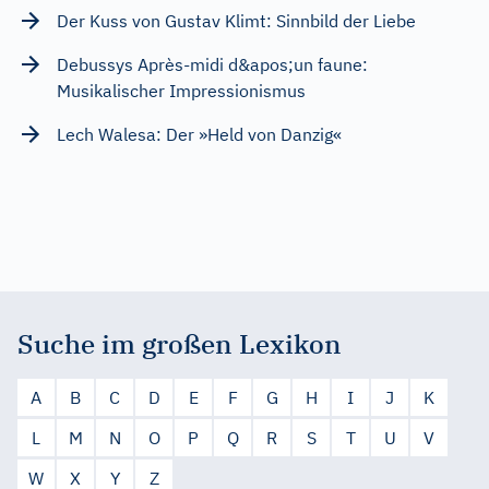
Der Kuss von Gustav Klimt: Sinnbild der Liebe
Debussys Après-midi d&apos;un faune:
Musikalischer Impressionismus
Lech Walesa: Der »Held von Danzig«
Suche im großen Lexikon
A
B
C
D
E
F
G
H
I
J
K
L
M
N
O
P
Q
R
S
T
U
V
W
X
Y
Z