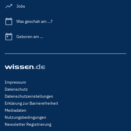
Jobs
Was geschah am ...?
Geboren am ...
Footer
Impressum
Menu
Datenschutz
Legal
Datenschutzeinstellungen
Erklärung zur Barrierefreiheit
Mediadaten
Nutzungsbedingungen
Newsletter Registrierung