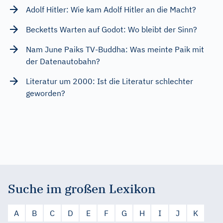
Adolf Hitler: Wie kam Adolf Hitler an die Macht?
Becketts Warten auf Godot: Wo bleibt der Sinn?
Nam June Paiks TV-Buddha: Was meinte Paik mit
der Datenautobahn?
Literatur um 2000: Ist die Literatur schlechter
geworden?
Suche im großen Lexikon
A
B
C
D
E
F
G
H
I
J
K