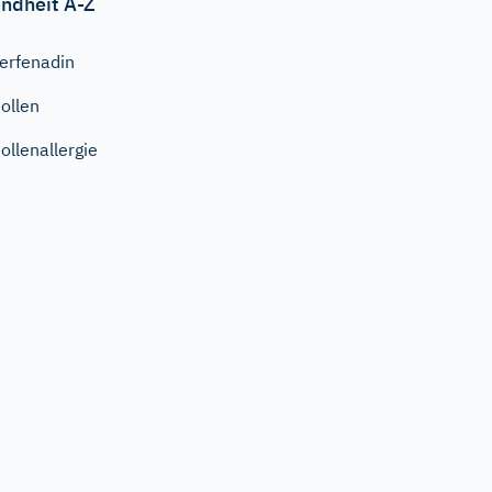
ndheit A-Z
erfenadin
ollen
ollenallergie