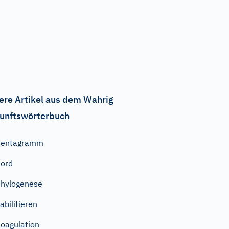
ere Artikel aus dem Wahrig
unftswörterbuch
Pentagramm
ord
hylogenese
abilitieren
oagulation