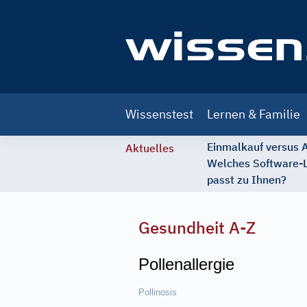
Main
Wissenstest
Lernen & Familie
navigation
Einmalkauf versus
Aktuelles
Welches Software-
passt zu Ihnen?
Gesundheit A-Z
Pollenallergie
Pollinosis