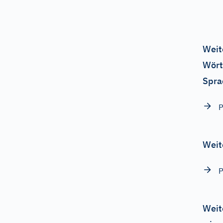
Weit
Wört
Spra
P
Weit
P
Weit