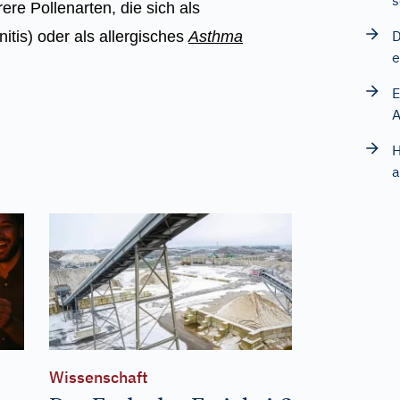
s
re Pollenarten, die sich als
D
nitis) oder als allergisches
Asthma
e
E
H
a
Wissenschaft