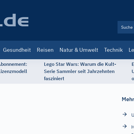
Gesundheit
Reisen
Natur & Umwelt
Technik
Le
 Abonnement:
Lego Star Wars: Warum die Kult-
E
Lizenzmodell
Serie Sammler seit Jahrzehnten
U
fasziniert
o
Mehr
U
H