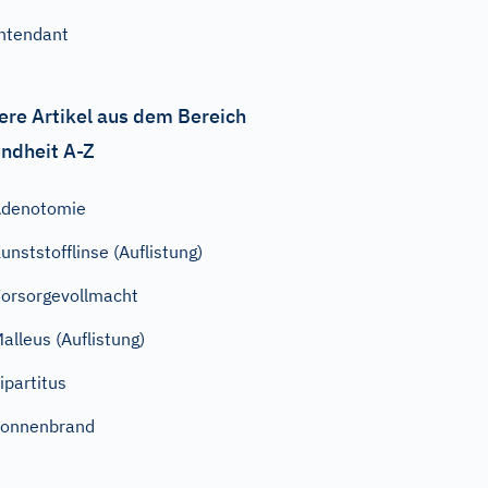
ntendant
ere Artikel aus dem Bereich
ndheit A-Z
Adenotomie
unststofflinse (Auflistung)
orsorgevollmacht
alleus (Auflistung)
ipartitus
Sonnenbrand