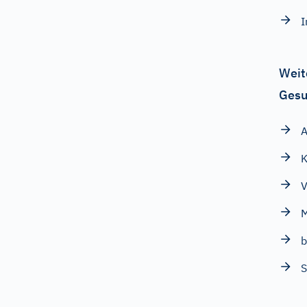
I
Weit
Gesu
K
V
M
b