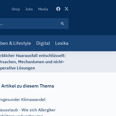
Secondary
Shop
Jobs
Media
Navigation
ben & Lifestyle
Digital
Lexika
rblicher Haarausfall entschlüsselt:
rsachen, Mechanismen und nicht-
perative Lösungen
 Artikel zu diesem Thema
ngesunder Klimawandel
ausstaub - Wie sich Allergiker