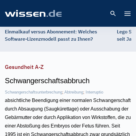
Open 
Einmalkauf versus Abonnement: Welches
Lego St
Software-Lizenzmodell passt zu Ihnen?
seit Jah
Gesundheit A-Z
Schwangerschaftsabbruch
Schwangerschaftsunterbrechung
;
Abtreibung
;
Interruptio
absichtliche Beendigung einer normalen Schwangerschaft
durch Absaugung (Saugkürettage) oder Ausschabung der
Gebärmutter oder durch Applikation von Wirkstoffen, die zu
einer Abstoßung des Embryos oder Fetus führen. Seit
1995 ist ein Schwangerschaftsabbruch zwar grundsätzlich