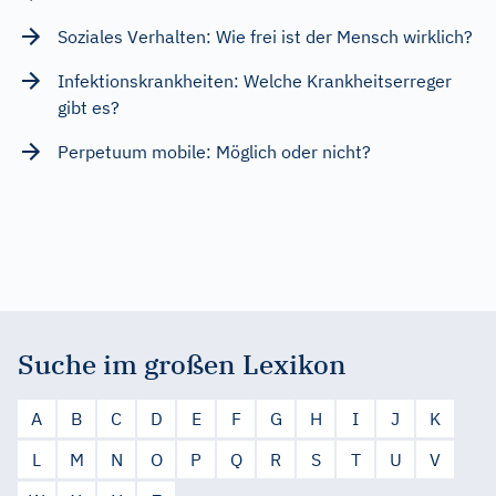
Soziales Verhalten: Wie frei ist der Mensch wirklich?
Infektionskrankheiten: Welche Krankheitserreger
gibt es?
Perpetuum mobile: Möglich oder nicht?
Suche im großen Lexikon
A
B
C
D
E
F
G
H
I
J
K
L
M
N
O
P
Q
R
S
T
U
V