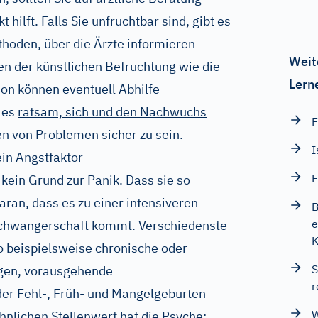
 hilft. Falls Sie unfruchtbar sind, gibt es
hoden, über die Ärzte informieren
Weit
n der künstlichen Befruchtung wie die
Lern
ion können eventuell Abhilfe
t es
ratsam, sich und den Nachwuchs
F
en von Problemen sicher zu sein.
I
in Angstfaktor
E
kein Grund zur Panik. Dass sie so
daran, dass es zu einer intensiveren
B
e
Schwangerschaft kommt. Verschiedenste
K
o beispielsweise chronische oder
S
gen, vorausgehende
r
er Fehl-, Früh- und Mangelgeburten
W
hnlichen Stellenwert hat die Psyche: