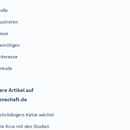
olle
ustreten
Nase
emütigen
nteresse
reude
ere Artikel auf
enschaft.de
chrödingers Katze wächst
ie Krux mit den Studien