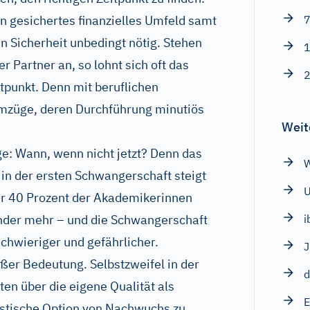
in gesichertes finanzielles Umfeld samt
7
n Sicherheit unbedingt nötig. Stehen
1
 Partner an, so lohnt sich oft das
2
tpunkt. Denn mit beruflichen
züge, deren Durchführung minutiös
Weit
ge: Wann, wenn nicht jetzt? Denn das
W
 in der ersten Schwangerschaft steigt
ber 40 Prozent der Akademikerinnen
nder mehr – und die Schwangerschaft
i
chwieriger und gefährlicher.
oßer Bedeutung. Selbstzweifel in der
d
en über die eigene Qualität als
E
alistische Option von Nachwuchs zu