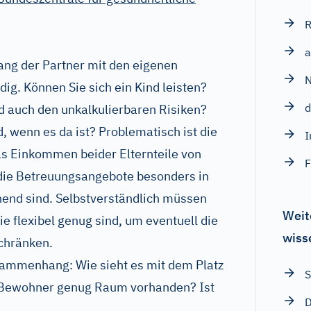
R
a
ang der Partner mit den eigenen
ig. Können Sie sich ein Kind leisten?
d
nd auch den unkalkulierbaren Risiken?
 wenn es da ist? Problematisch ist die
I
as Einkommen beider Elternteile von
F
 die Betreuungsangebote besonders in
hend sind. Selbstverständlich müssen
Weit
ie flexibel genug sind, um eventuell die
wiss
schränken.
sammenhang: Wie sieht es mit dem Platz
S
n Bewohner genug Raum vorhanden? Ist
D