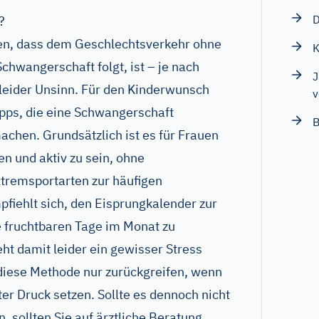
D
?
hen, dass dem Geschlechtsverkehr ohne
K
hwangerschaft folgt, ist – je nach
J
leider Unsinn. Für den Kinderwunsch
v
Tipps, die eine Schwangerschaft
B
chen. Grundsätzlich ist es für Frauen
n und aktiv zu sein, ohne
remsportarten zur häufigen
iehlt sich, den Eisprungkalender zur
 fruchtbaren Tage im Monat zu
ht damit leider ein gewisser Stress
f diese Methode nur zurückgreifen, wenn
ter Druck setzen. Sollte es dennoch nicht
 sollten Sie auf ärztliche Beratung