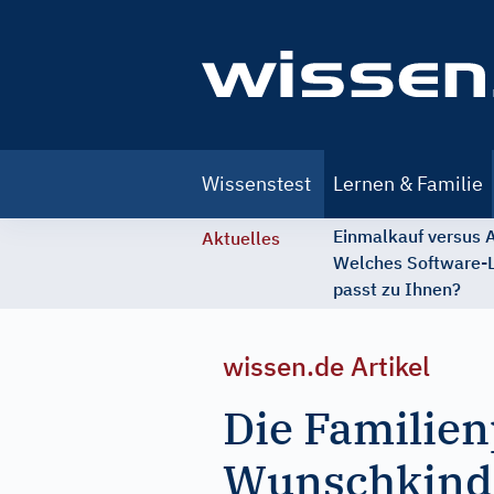
Main
Wissenstest
Lernen & Familie
navigation
Einmalkauf versus
Aktuelles
Welches Software-
passt zu Ihnen?
wissen.de Artikel
Die Familie
Wunschkind