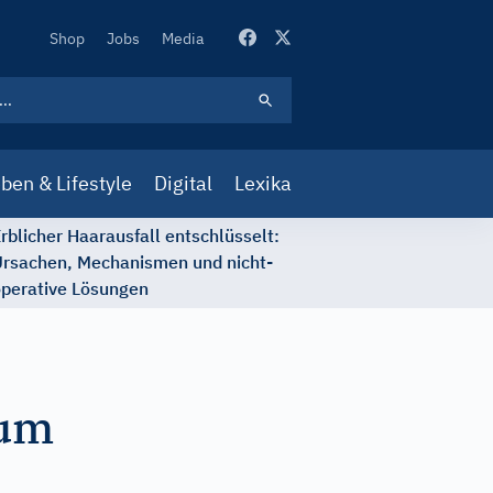
Secondary
Shop
Jobs
Media
Navigation
ben & Lifestyle
Digital
Lexika
rblicher Haarausfall entschlüsselt:
rsachen, Mechanismen und nicht-
perative Lösungen
zum