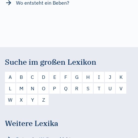
Wo entsteht ein Beben?
Suche im großen Lexikon
A
B
C
D
E
F
G
H
I
J
K
L
M
N
O
P
Q
R
S
T
U
V
W
X
Y
Z
Weitere Lexika