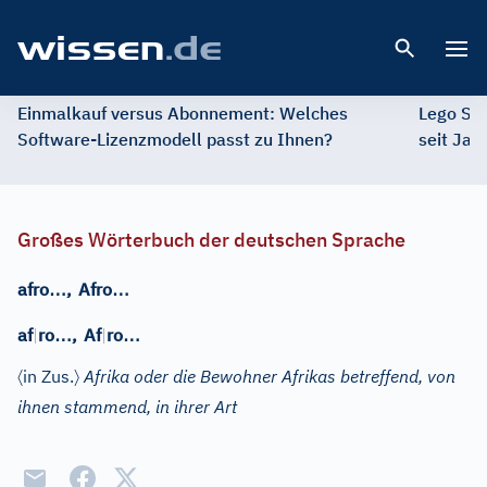
Open 
Einmalkauf versus Abonnement: Welches
Lego St
Software-Lizenzmodell passt zu Ihnen?
seit Jah
Großes Wörterbuch der deutschen Sprache
…
…
afro
,
Afro
…
…
af
|
ro
,
Af
|
ro
〈
〉
in Zus.
Afrika oder die Bewohner Afrikas betreffend, von
ihnen stammend, in ihrer Art