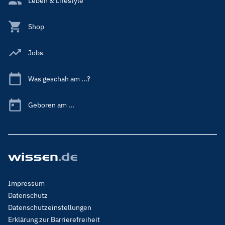
Leben & Lifestyle
Shop
Jobs
Was geschah am ...?
Geboren am ...
Footer
Impressum
Menu
Datenschutz
Legal
Datenschutzeinstellungen
Erklärung zur Barrierefreiheit