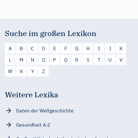
Suche im großen Lexikon
A
B
C
D
E
F
G
H
I
J
K
L
M
N
O
P
Q
R
S
T
U
V
W
X
Y
Z
Weitere Lexika
Daten der Weltgeschichte
Gesundheit A-Z