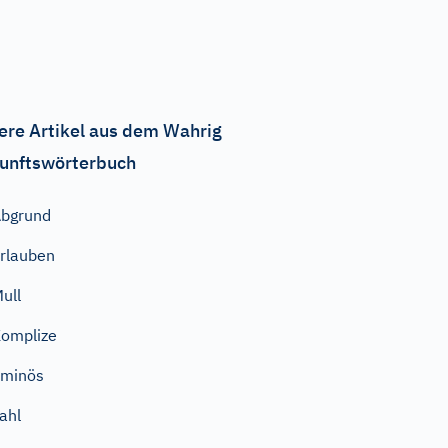
ere Artikel aus dem Wahrig
unftswörterbuch
bgrund
rlauben
ull
omplize
ominös
ahl