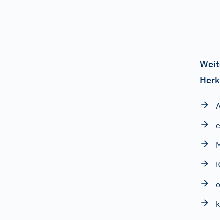
Weit
Herk
A
e
M
K
k