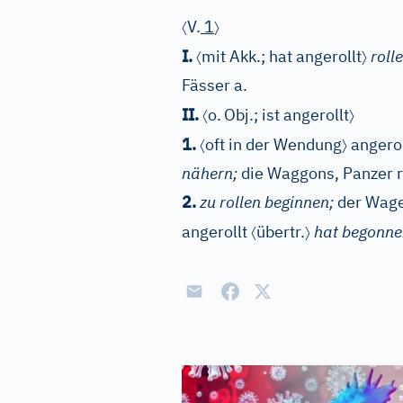
〈
〉
V.
1
〈
〉
I.
mit Akk.; hat angerollt
roll
Fässer a.
〈
〉
II.
o.
Obj.; ist angerollt
〈
〉
1.
oft in der Wendung
angero
nähern;
die Waggons, Panzer ro
2.
zu rollen beginnen;
der Wage
〈
〉
angerollt
übertr.
hat begonne