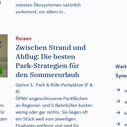
d
meisten Ökosystemen natürlich
vorkommt, vor allem in...
Reisen
Zwischen Strand und
Abflug: Die besten
Park-Strategien für
Weit
den Sommerurlaub
Syno
Option 1: Park & Ride-Parkplätze (P &
a
R)
ÖPNV-angeschlossene Parkflächen
an Regional- und S-Bahnhöfen kosten
en
wenig oder gar nichts. Sie liegen oft
für
ein Stück weit vom jeweiligen
nzen
e
Flughafen entfernt und sind für