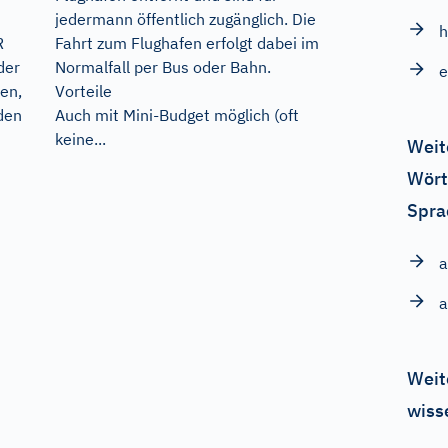
jedermann öffentlich zugänglich. Die
Fahrt zum Flughafen erfolgt dabei im
R
Normalfall per Bus oder Bahn.
der
e
Vorteile
en,
Auch mit Mini-Budget möglich (oft
den
keine...
Weit
Wört
Spra
a
a
Weit
wiss