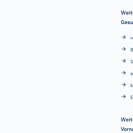
Weit
Gesu
r
B
k
E
Weit
Vorn