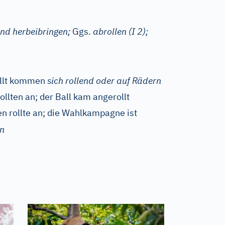
end herbeibringen;
Ggs.
abrollen
(I 2)
;
llt kommen
sich rollend oder auf Rädern
llten an; der Ball kam angerollt
n rollte an; die Wahlkampagne ist
n