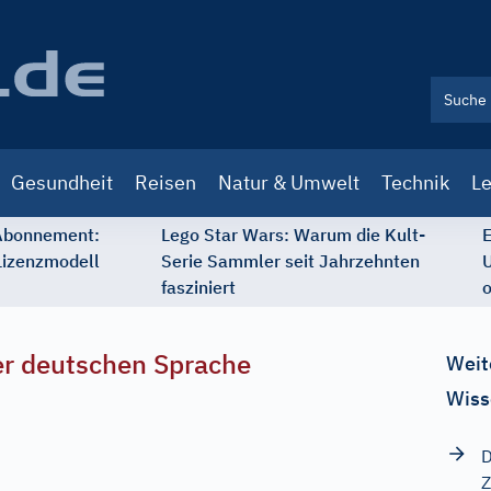
Gesundheit
Reisen
Natur & Umwelt
Technik
Le
 Abonnement:
Lego Star Wars: Warum die Kult-
E
Lizenzmodell
Serie Sammler seit Jahrzehnten
U
fasziniert
o
r deutschen Sprache
Weit
Wiss
D
Z