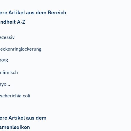
ere Artikel aus dem Bereich
ndheit A-Z
ezessiv
eckenringlockerung
SSSS
anämisch
ryo...
scherichia coli
ere Artikel aus dem
amenlexikon