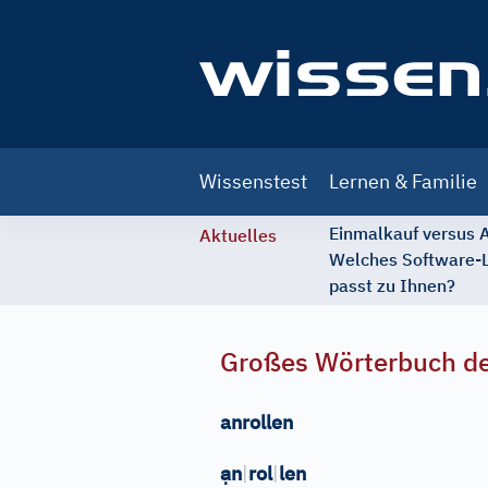
Main
Wissenstest
Lernen & Familie
navigation
Einmalkauf versus
Aktuelles
Welches Software-
passt zu Ihnen?
Großes Wörterbuch de
anrollen
ạ
n
|
rol
|
len