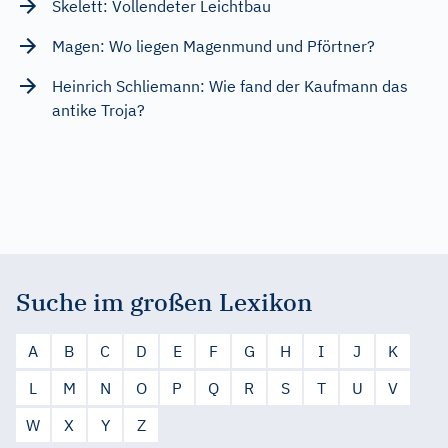
Skelett: Vollendeter Leichtbau
Magen: Wo liegen Magenmund und Pförtner?
Heinrich Schliemann: Wie fand der Kaufmann das
antike Troja?
Suche im großen Lexikon
A
B
C
D
E
F
G
H
I
J
K
L
M
N
O
P
Q
R
S
T
U
V
W
X
Y
Z