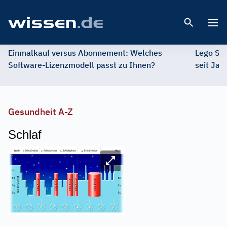
Open 
Einmalkauf versus Abonnement: Welches
Lego St
Software-Lizenzmodell passt zu Ihnen?
seit Jah
Gesundheit A-Z
Schlaf
Image
Bild vergrößern