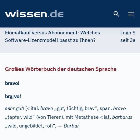
Open 
Einmalkauf versus Abonnement: Welches
Lego St
Software-Lizenzmodell passt zu Ihnen?
seit Jah
Großes Wörterbuch der deutschen Sprache
bravo!
br
a
|
vo!
sehr gut!
[
<
ital.
bravo
„gut, tüchtig, brav“,
span.
bravo
„tapfer, wild“ (von Tieren), mit Metathese
<
lat.
barbarus
„wild, ungebildet, roh“, →
Barbar
]