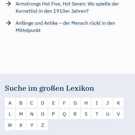
Armstrongs Hot Five, Hot Seven: Wo spielte der
Kornettist in den 1910er Jahren?
Anfänge und Antike – der Mensch rückt in den
Mittelpunkt
Suche im großen Lexikon
A
B
C
D
E
F
G
H
I
J
K
L
M
N
O
P
Q
R
S
T
U
V
W
X
Y
Z