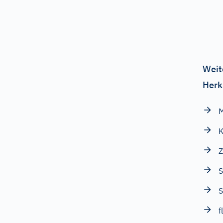
Weit
Herk
M
K
Z
S
S
f