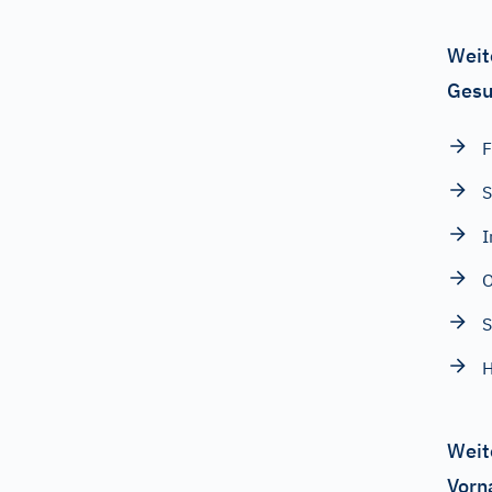
Weit
Gesu
F
S
I
O
H
Weit
Vorn