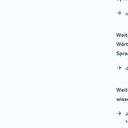
a
Weit
Wört
Spra
d
Weit
wiss
A