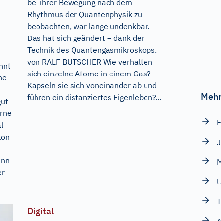
bei ihrer Bewegung nach dem
Rhythmus der Quantenphysik zu
beobachten, war lange undenkbar.
Das hat sich geändert – dank der
Technik des Quantengasmikroskops.
von RALF BUTSCHER Wie verhalten
nnt
sich einzelne Atome in einem Gas?
ne
Kapseln sie sich voneinander ab und
Mehr
führen ein distanziertes Eigenleben?...
gut
erne
F
l
kon
J
enn
er
U
T
Digital