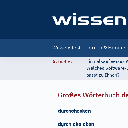
Main
Wissenstest
Lernen & Familie
navigation
Einmalkauf versus
Aktuelles
Welches Software-
passt zu Ihnen?
Großes Wörterbuch de
durchchecken
ụ
d
rch
|
che
|
cken