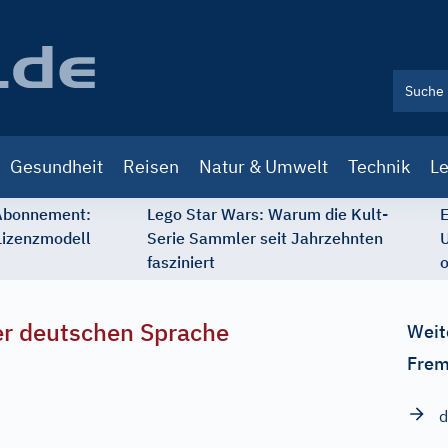
Gesundheit
Reisen
Natur & Umwelt
Technik
Le
 Abonnement:
Lego Star Wars: Warum die Kult-
E
Lizenzmodell
Serie Sammler seit Jahrzehnten
U
fasziniert
o
r deutschen Sprache
Weit
Frem
d