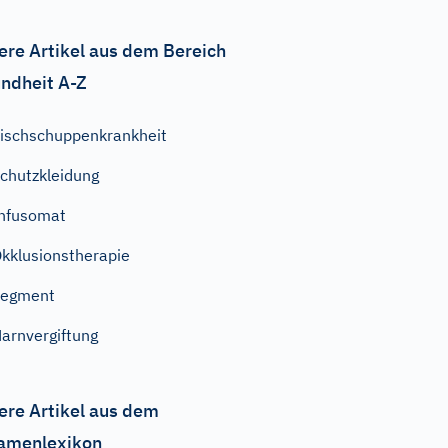
ere Artikel aus dem Bereich
ndheit A-Z
ischschuppenkrankheit
chutzkleidung
nfusomat
kklusionstherapie
Segment
arnvergiftung
ere Artikel aus dem
amenlexikon