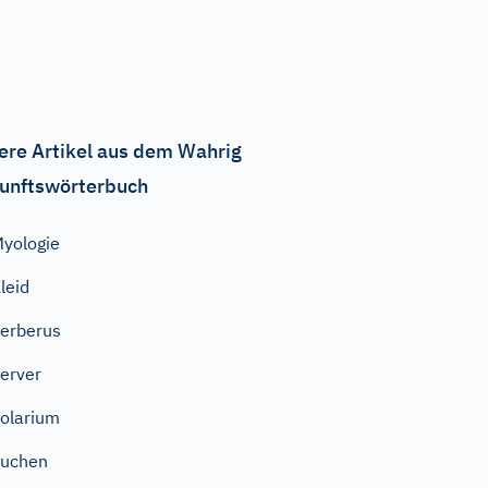
ere Artikel aus dem Wahrig
unftswörterbuch
yologie
leid
erberus
erver
olarium
luchen