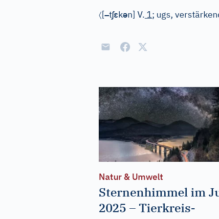
〈
–
ʃ
ɛ
ə
[
t
k
n]
V.
1
; ugs, verstärken
Natur & Umwelt
Sternenhimmel im Ju
2025 – Tierkreis-