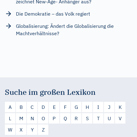
zeichnet New-Age- Anhänger aus?
Die Demokratie – das Volk regiert
Globalisierung: Ändert die Globalisierung die
Machtverhältnisse?
Suche im großen Lexikon
A
B
C
D
E
F
G
H
I
J
K
L
M
N
O
P
Q
R
S
T
U
V
W
X
Y
Z