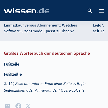
Open 
Einmalkauf versus Abonnement: Welches
Lego St
Software-Lizenzmodell passt zu Ihnen?
seit Jah
Großes Wörterbuch der deutschen Sprache
Fußzeile
F
u
ß
|
zeil
|
e
〈
〉
f.
11
Zeile am unteren Ende einer Seite, z.
B. für
Seitenzahlen oder Anmerkungen;
Ggs.
Kopfzeile