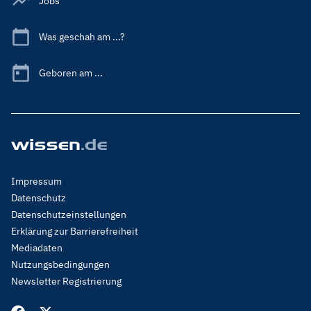
Jobs
Was geschah am ...?
Geboren am ...
Footer
Impressum
Menu
Datenschutz
Legal
Datenschutzeinstellungen
Erklärung zur Barrierefreiheit
Mediadaten
Nutzungsbedingungen
Newsletter Registrierung