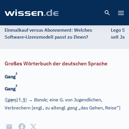
Open 
Einmalkauf versus Abonnement: Welches
Lego St
Software-Lizenzmodell passt zu Ihnen?
seit Jah
Großes Wörterbuch der deutschen Sprache
2
Gang
2
Gang
〈
æ̣
ŋ
〉
[g
]
f.
9
→
Bande;
eine G. von Jugendlichen,
Verbrechern
[
engl.
, zu
altengl.
gang
„das Gehen, Reise“]