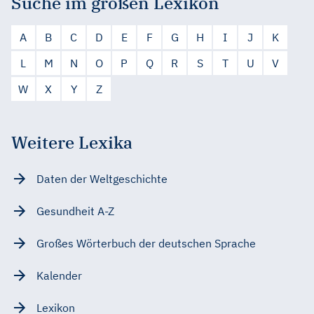
Suche im großen Lexikon
A
B
C
D
E
F
G
H
I
J
K
L
M
N
O
P
Q
R
S
T
U
V
W
X
Y
Z
Weitere Lexika
Daten der Weltgeschichte
Gesundheit A-Z
Großes Wörterbuch der deutschen Sprache
Kalender
Lexikon