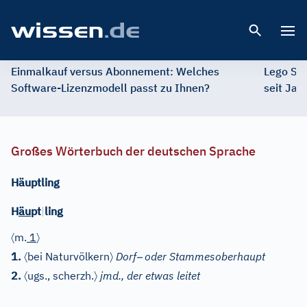
Open 
Einmalkauf versus Abonnement: Welches
Lego St
Software-Lizenzmodell passt zu Ihnen?
seit Jah
Großes Wörterbuch der deutschen Sprache
Häuptling
H
äu
pt
|
ling
〈
〉
m.
1
〈
〉
–
1.
bei Naturvölkern
Dorf
oder Stammesoberhaupt
〈
〉
2.
ugs., scherzh.
jmd., der etwas leitet