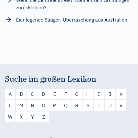
zurückbilden?
Eier legende Säuger: Überraschung aus Australien
Suche im großen Lexikon
A
B
C
D
E
F
G
H
I
J
K
L
M
N
O
P
Q
R
S
T
U
V
W
X
Y
Z