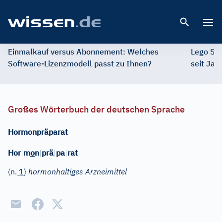
Open 
Einmalkauf versus Abonnement: Welches
Lego St
Software-Lizenzmodell passt zu Ihnen?
seit Jah
Großes Wörterbuch der deutschen Sprache
Hormonpräparat
Hor
|
m
o
n
|
prä
|
pa
|
rat
〈
〉
n.
1
hormonhaltiges Arzneimittel