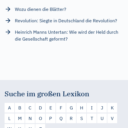
Wozu dienen die Blätter?
Revolution: Siegte in Deutschland die Revolution?
Heinrich Manns Untertan: Wie wird der Held durch
die Gesellschaft geformt?
Suche im großen Lexikon
A
B
C
D
E
F
G
H
I
J
K
L
M
N
O
P
Q
R
S
T
U
V