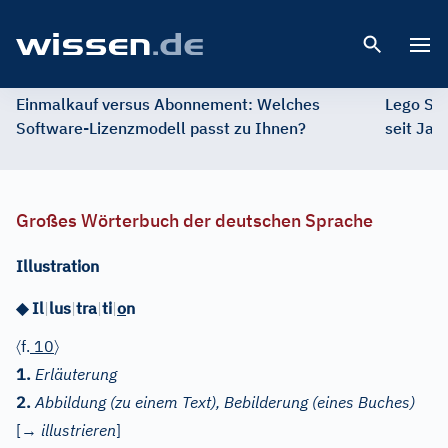
Open 
Einmalkauf versus Abonnement: Welches
Lego St
Software-Lizenzmodell passt zu Ihnen?
seit Jah
Großes Wörterbuch der deutschen Sprache
Illustration
◆
Il
|
lus
|
tra
|
ti
|
o
n
〈
〉
f.
10
1.
Erläuterung
2.
Abbildung (zu einem Text), Bebilderung (eines Buches)
[→
illustrieren
]