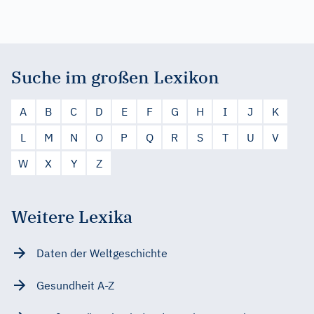
Suche im großen Lexikon
A
B
C
D
E
F
G
H
I
J
K
L
M
N
O
P
Q
R
S
T
U
V
W
X
Y
Z
Weitere Lexika
Daten der Weltgeschichte
Gesundheit A-Z