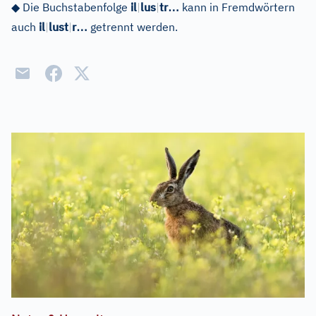
…
◆
Die Buchstabenfolge
il
|
lus
|
tr
kann in Fremdwörtern
…
auch
il
|
lust
|
r
getrennt werden.