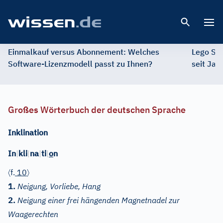
Open 
Einmalkauf versus Abonnement: Welches
Lego St
Software-Lizenzmodell passt zu Ihnen?
seit Jah
Großes Wörterbuch der deutschen Sprache
Inklination
In
|
kli
|
na
|
ti
|
o
n
〈
〉
f.
10
1.
Neigung, Vorliebe, Hang
2.
Neigung einer frei hängenden Magnetnadel zur
Waagerechten