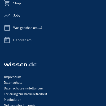
Shop
Jobs
Was geschah am ...?
Geboren am ...
Footer
Impressum
Menu
Datenschutz
Legal
Datenschutzeinstellungen
Erklärung zur Barrierefreiheit
Mediadaten
Nutzungsbedingungen