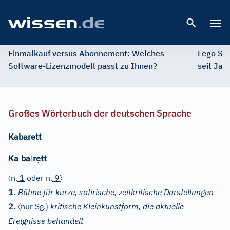
Open 
Einmalkauf versus Abonnement: Welches
Lego St
Software-Lizenzmodell passt zu Ihnen?
seit Jah
Großes Wörterbuch der deutschen Sprache
Kabarett
ẹ
Ka
|
ba
|
r
tt
〈
〉
n.
1
oder
n.
9
1.
Bühne für kurze, satirische, zeitkritische Darstellungen
〈
〉
2.
nur Sg.
kritische Kleinkunstform, die aktuelle
Ereignisse behandelt