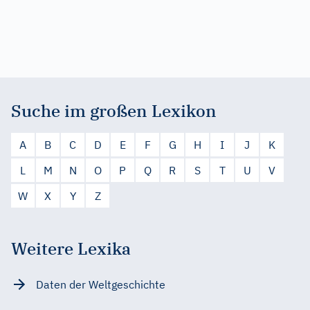
Suche im großen Lexikon
A
B
C
D
E
F
G
H
I
J
K
L
M
N
O
P
Q
R
S
T
U
V
W
X
Y
Z
Weitere Lexika
Daten der Weltgeschichte