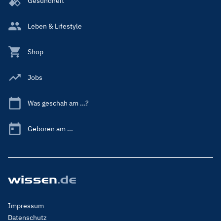
Gesundheit
Leben & Lifestyle
Shop
Jobs
Was geschah am ...?
Geboren am ...
Footer
Impressum
Menu
Datenschutz