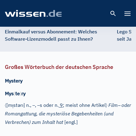
Open 
Einmalkauf versus Abonnement: Welches
Lego St
Software-Lizenzmodell passt zu Ihnen?
seit Jah
Großes Wörterbuch der deutschen Sprache
Mystery
Mys
|
te
|
ry
〈
ı̣
ə
ı
–
–
〉
–
[m
st
r
]
n.
,
,
s
oder
n.
9
; meist
ohne Artikel
Film
oder
Romangattung, die mysteriöse Begebenheiten (und
Verbrechen) zum Inhalt hat
[
engl.
]