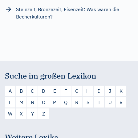
Steinzeit, Bronzezeit, Eisenzeit: Was waren die
Becherkulturen?
Suche im großen Lexikon
A
B
C
D
E
F
G
H
I
J
K
L
M
N
O
P
Q
R
S
T
U
V
W
X
Y
Z
Weitere Lexika