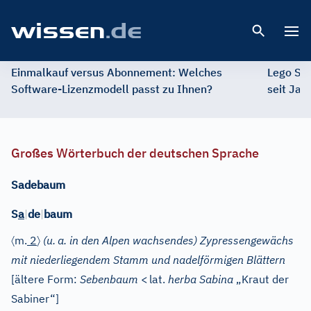
Open 
Einmalkauf versus Abonnement: Welches
Lego St
Software-Lizenzmodell passt zu Ihnen?
seit Jah
Großes Wörterbuch der deutschen Sprache
Sadebaum
S
a
|
de
|
baum
〈
〉
m.
2
(u.
a. in den Alpen wachsendes) Zypressengewächs
mit niederliegendem Stamm und nadelförmigen Blättern
[ältere Form:
Sebenbaum
<
lat.
herba Sabina
„Kraut der
Sabiner“]