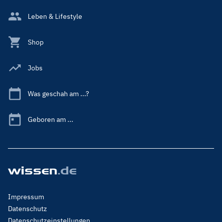
Leben & Lifestyle
Shop
Jobs
Was geschah am ...?
Geboren am ...
Footer
Impressum
Menu
Datenschutz
Legal
Datenschutzeinstellungen