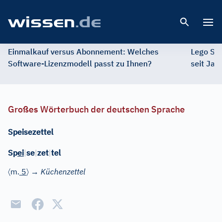
Open 
Einmalkauf versus Abonnement: Welches
Lego St
Software-Lizenzmodell passt zu Ihnen?
seit Jah
Großes Wörterbuch der deutschen Sprache
Speisezettel
Sp
ei
|
se
|
zet
|
tel
〈
〉
m.
5
→
Küchenzettel